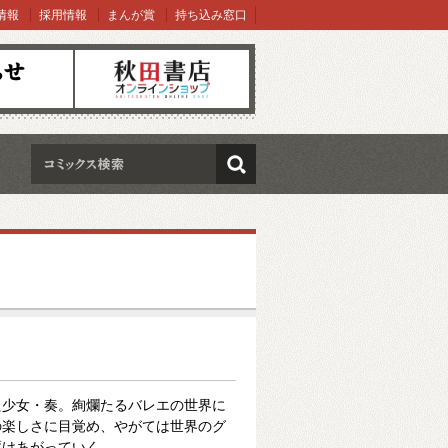
情報
採用情報
まんが賞
持ち込み窓口
オンラインショップ
検索
た少女・奏。絢爛たるバレエの世界に
の楽しさに目覚め、やがては世界のグ
駆けあがっていく。