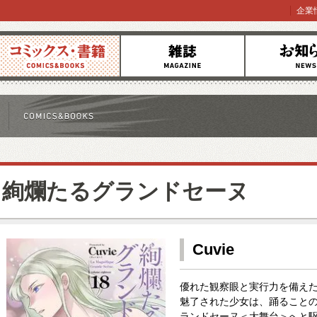
企業
コミックス
雑誌
お知らせ
絢爛たるグランドセーヌ
Cuvie
優れた観察眼と実行力を備え
魅了された少女は、踊ること
ランドセーヌ＜大舞台＞へと