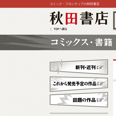
コミック・フロンティアの秋田書店
秋田書店
TOPへ戻る
コミックス
新刊・近刊
これから発売予定
話題の作品