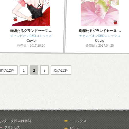
絢爛たるグランドセーヌ …
絢爛たるグランドセーヌ …
チャンピオンREDコミックス
チャンピオンREDコミックス
Cuvie
Cuvie
発売日：2017.10.20
発売日：2017.04.20
前の12件
1
2
3
次の12件
少女・女性向け雑誌
コミックス
プリンセス
お知らせ