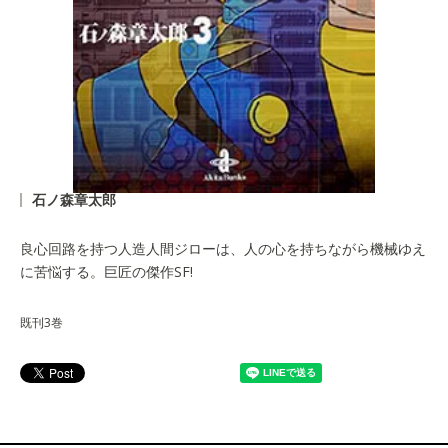
石ノ森章太郎
良心回路を持つ人造人間ジローは、人の心を持ちながら機械ゆえ
に苦悩する。巨匠の傑作SF!
既刊3巻