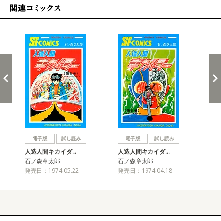
関連コミックス
戻る
進む
電子版
試し読み
電子版
試し読み
人造人間キカイダ…
人造人間キカイダ…
人
石ノ森章太郎
石ノ森章太郎
石
発売日：1974.05.22
発売日：1974.04.18
発売