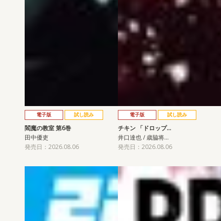
電子版
試し読み
電子版
試し読み
閻魔の教室 第6巻
チキン 「ドロップ…
田中優吏
井口達也 / 歳脇将…
発売日：2026.08.06
発売日：2026.08.06