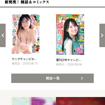
新発売！雑誌&コミックス
ヤングチャンピオ…
チャ
週刊少年チャンピ…
発売日：2026.08.10
発売
発売日：2026.08.06
雑誌一覧