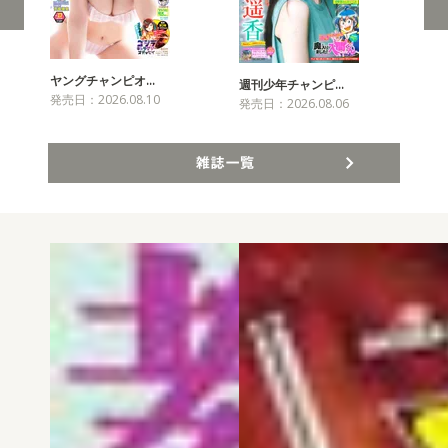
ヤングチャンピオ…
チャ
週刊少年チャンピ…
発売日：2026.08.10
発売
発売日：2026.08.06
雑誌一覧