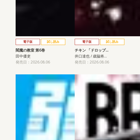
電子版
試し読み
電子版
試し読み
閻魔の教室 第6巻
チキン 「ドロップ…
田中優吏
井口達也 / 歳脇将…
発売日：2026.08.06
発売日：2026.08.06