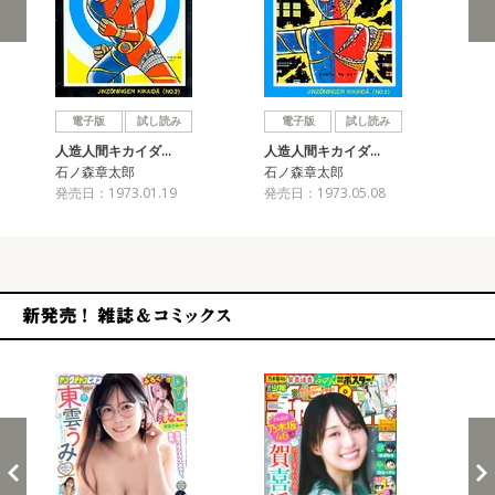
戻る
進む
電子版
試し読み
電子版
試し読み
人造人間キカイダ…
人造人間キカイダ…
人
石ノ森章太郎
石ノ森章太郎
石
発売日：1973.01.19
発売日：1973.05.08
発売
新発売！雑誌&コミックス