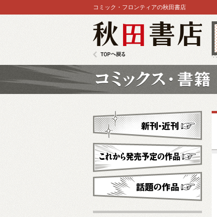
コミック・フロンティアの秋田書店
秋田書店
TOPへ戻る
コミックス
新刊・近刊
これから発売予定
話題の作品