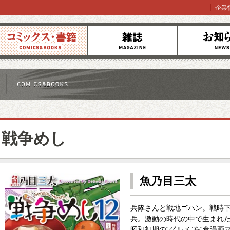
企業
コミックス
雑誌
お知らせ
戦争めし
魚乃目三太
兵隊さんと戦地ゴハン。戦時
兵。激動の時代の中で生まれた
昭和初期の“グルメ”を“食漫画