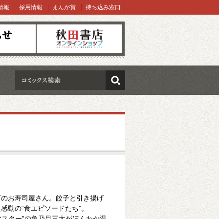
情報
採用情報
まんが賞
持ち込み窓口
オンラインショップ
検索
下のお寿司屋さん。餃子と引き揚げ
感動の“食エピソードたち”。
マスター”の魚乃目三太がほんわか温