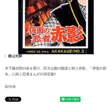
横山光輝
木下藤吉郎の命を受け、巨大な敵の陰謀と戦う赤影。「伊賀の影
丸」に続く忍者まんがの決定版!!
既刊3巻