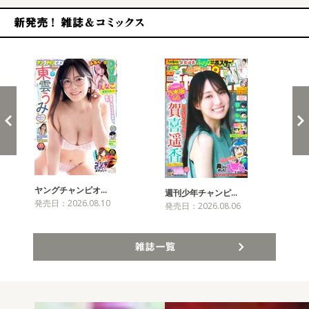
新発売！雑誌&コミックス
ヤングチャンピオ…
チャ
週刊少年チャンピ…
発売日：2026.08.10
発売
発売日：2026.08.06
雑誌一覧