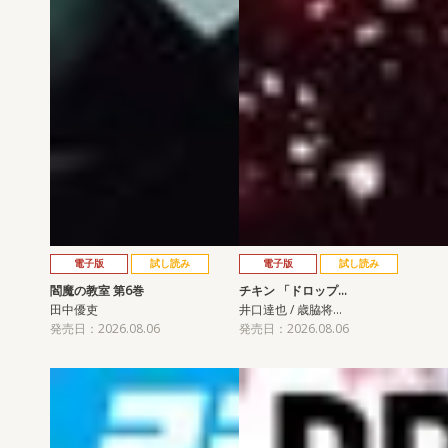
電子版
試し読み
電子版
試し読み
閻魔の教室 第6巻
チキン 「ドロップ…
田中優吏
井口達也 / 歳脇将…
発売日：2026.08.06
発売日：2026.08.06