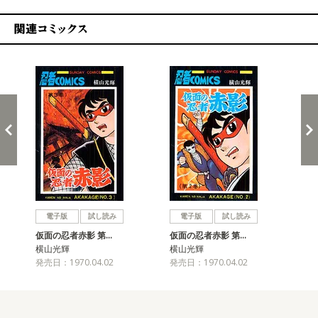
関連コミックス
戻る
進む
電子版
試し読み
電子版
試し読み
仮面の忍者赤影 第…
仮面の忍者赤影 第…
仮
横山光輝
横山光輝
横
発売日：1970.04.02
発売日：1970.04.02
発売