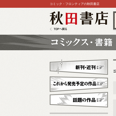
コミック・フロンティアの秋田書店
秋田書店
TOPへ戻る
コミックス
新刊・近刊
これから発売予定
話題の作品