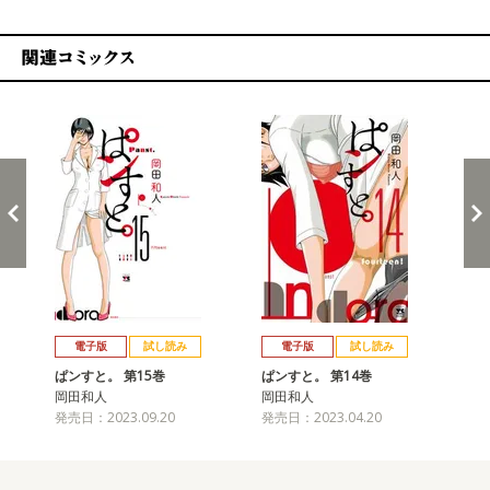
関連コミックス
戻る
進む
電子版
試し読み
電子版
試し読み
ぱンすと。 第15巻
ぱンすと。 第14巻
ぱ
岡田和人
岡田和人
岡
発売日：2023.09.20
発売日：2023.04.20
発売