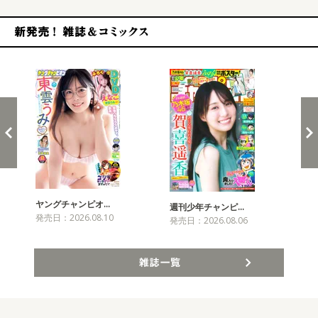
新発売！雑誌&コミックス
ヤングチャンピオ…
チャ
週刊少年チャンピ…
発売日：2026.08.10
発売
発売日：2026.08.06
雑誌一覧