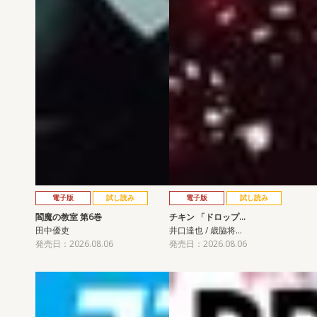
電子版
試し読み
電子版
試し読み
閻魔の教室 第6巻
チキン 「ドロップ…
田中優吏
井口達也 / 歳脇将…
発売日：2026.08.06
発売日：2026.08.06