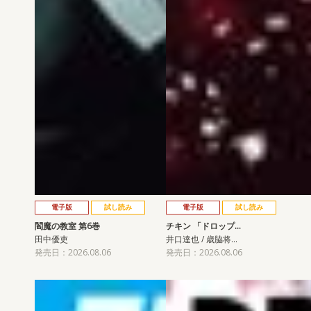
電子版
試し読み
電子版
試し読み
閻魔の教室 第6巻
チキン 「ドロップ…
田中優吏
井口達也 / 歳脇将…
発売日：2026.08.06
発売日：2026.08.06