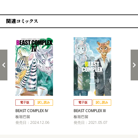
関連コミックス
戻る
進む
電子版
試し読み
電子版
試し読み
BEAST COMPLEX Ⅳ
BEAST COMPLEX III
BEA
板垣巴留
板垣巴留
板
発売日：2024.12.06
発売日：2021.05.07
発売