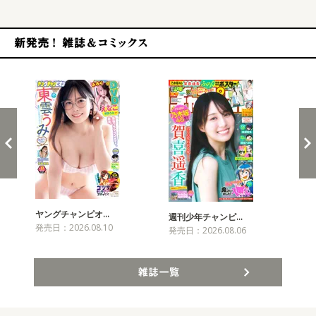
新発売！雑誌&コミックス
ヤングチャンピオ…
チャ
週刊少年チャンピ…
発売日：2026.08.10
発売
発売日：2026.08.06
雑誌一覧