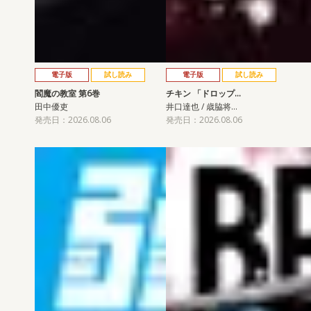
電子版
試し読み
電子版
試し読み
閻魔の教室 第6巻
チキン 「ドロップ…
田中優吏
井口達也 / 歳脇将…
発売日：2026.08.06
発売日：2026.08.06