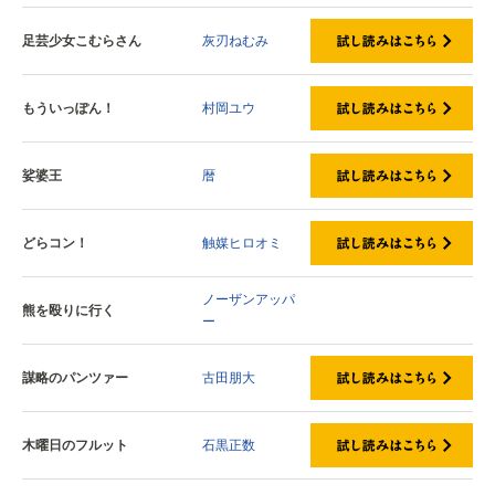
足芸少女こむらさん
灰刃ねむみ
もういっぽん！
村岡ユウ
娑婆王
暦
どらコン！
触媒ヒロオミ
ノーザンアッパ
熊を殴りに行く
ー
謀略のパンツァー
古田朋大
木曜日のフルット
石黒正数