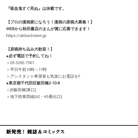
『吸血鬼すぐ死ぬ』は休載です。
【プロの漫画家になろう！漫画の原稿大募集！】
WEBから秋田書店のまんが賞に応募できます！
https://akitashoten.jp
【原稿持ち込み大歓迎！】
●必ず電話で予約してね！
＞03-3265-7361
＞平日午前10時～17時
＞アシスタント希望者も気楽にお電話を!!
●東京都千代田区飯田橋2-10-8
＞JR飯田橋[東口]
＞地下鉄東西線[A2・A5番出口]