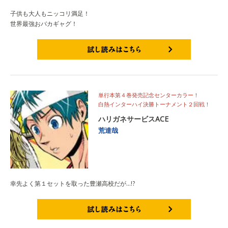
子供も大人もニッコリ満足！
世界最強おバカギャグ！
試し読みはこちら
単行本第４巻発売記念センターカラー！
白熱インターハイ決勝トーナメント２回戦！
ハリガネサービスACE
荒達哉
幸先よく第１セットを取った豊瀬高校だが…!?
試し読みはこちら