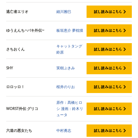
逃亡者エリオ
細川雅巳
ゆうえんち~バキ外伝~
板垣恵介
夢枕獏
キャットタング
さちおくん
鈴原
SHY
実樹ぶきみ
ロロッロ！
桜井のりお
原作：髙橋ヒロ
WORST外伝 グリコ
シ
漫画：鈴木リ
ュータ
六道の悪女たち
中村勇志