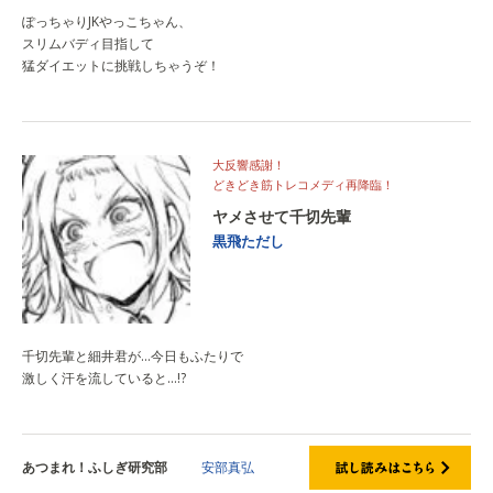
ぽっちゃりJKやっこちゃん、
スリムバディ目指して
猛ダイエットに挑戦しちゃうぞ！
大反響感謝！
どきどき筋トレコメディ再降臨！
ヤメさせて千切先輩
黒飛ただし
千切先輩と細井君が…今日もふたりで
激しく汗を流していると…!?
あつまれ！ふしぎ研究部
安部真弘