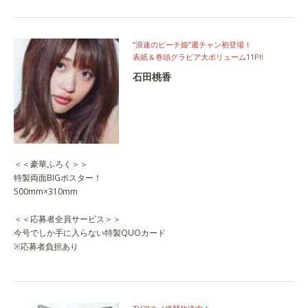
”浪速のピーチ姫”週チャン初登場！
表紙＆巻頭グラビア大ボリューム11P!!
石田桃香
＜＜豪華ふろく＞＞
特製両面BIGポスター！
500mm×310mm
＜＜応募者全員サービス＞＞
今号でしか手に入らない特製QUOカード
※応募者負担あり