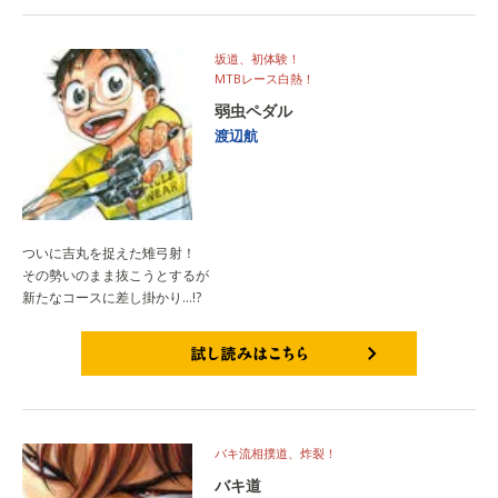
坂道、初体験！
MTBレース白熱！
弱虫ペダル
渡辺航
ついに吉丸を捉えた雉弓射！
その勢いのまま抜こうとするが
新たなコースに差し掛かり…!?
試し読みはこちら
バキ流相撲道、炸裂！
バキ道