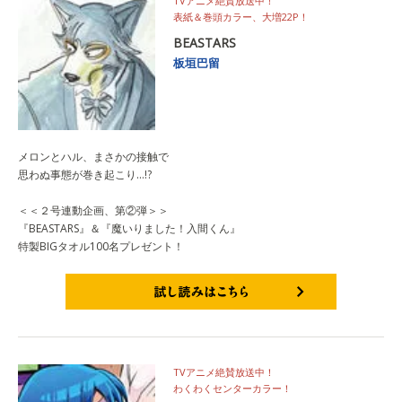
TVアニメ絶賛放送中！
表紙＆巻頭カラー、大増22P！
BEASTARS
板垣巴留
メロンとハル、まさかの接触で
思わぬ事態が巻き起こり…!?
＜＜２号連動企画、第②弾＞＞
『BEASTARS』＆『魔いりました！入間くん』
特製BIGタオル100名プレゼント！
試し読みはこちら
TVアニメ絶賛放送中！
わくわくセンターカラー！