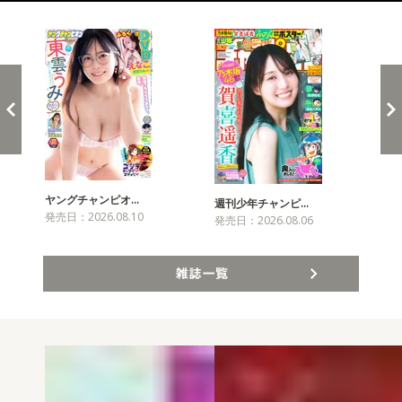
新発売！雑誌&コミックス
ヤングチャンピオ…
チャ
週刊少年チャンピ…
発売日：2026.08.10
発売
発売日：2026.08.06
雑誌一覧