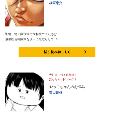
板垣恵介
聖地・地下闘技場で大相撲力士たちは
最強総合格闘家を次々に蹴散らして…!?
試し読みはこちら
大好評につき再登場！
ぽっちゃりJKギャグ！
やっこちゃんのお悩み
吉田達弥