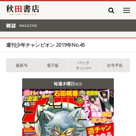
秋田書店
雑誌 MAGAZINE
週刊少年チャンピオン 2019年No.45
バック
最新号
電子版
次号予告
ナンバー
毎週木曜日
発売