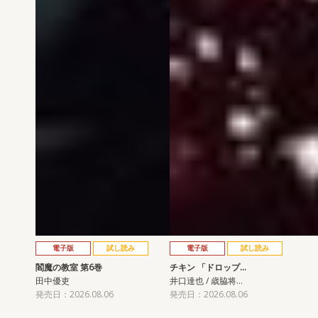
電子版
試し読み
電子版
試し読み
閻魔の教室 第6巻
チキン 「ドロップ…
田中優吏
井口達也 / 歳脇将…
発売日：2026.08.06
発売日：2026.08.06