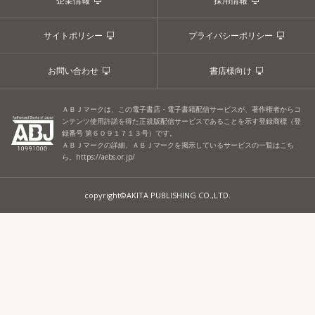
企業情報
採用情報
サイトポリシー
プライバシーポリシー
お問い合わせ
書店様向け
ＡＢＪマークは、この電子書店・電子書籍配信サービスが、著作権者からコ
ンテンツ使用許諾を得た正規版配信サービスであることを示す登録商標（登
録番号 第６０９１７１３号）です。
ＡＢＪマークの詳細、ＡＢＪマークを掲示しているサービスの一覧はこち
ら。
https://aebs.or.jp/
copyright©AKITA PUBLISHING CO.,LTD.