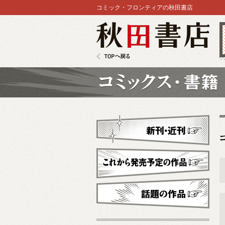
コミック・フロンティアの秋田書店
秋田書店
TOPへ戻る
コミックス
新刊・近刊
これから発売予定
話題の作品