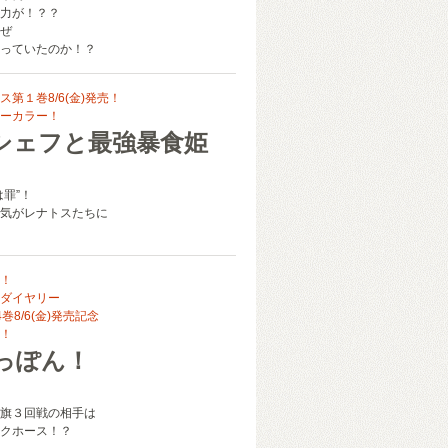
力が！？？
ぜ
っていたのか！？
第１巻8/6(金)発売！
ーカラー！
シェフと最強暴食姫
は罪”！
気がレナトスたちに
！
ダイヤリー
巻8/6(金)発売記念
！
っぽん！
旗３回戦の相手は
クホース！？