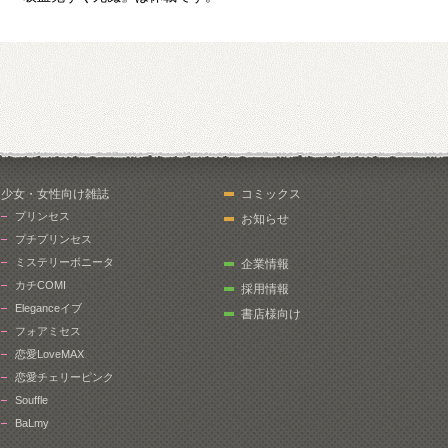
少女・女性向け雑誌
コミックス
プリンセス
お知らせ
プチプリンセス
ミステリーボニータ
企業情報
カチCOMI
採用情報
Eleganceイブ
書店様向け
フォアミセス
恋愛LoveMAX
恋愛チェリーピンク
Souffle
BaLmy