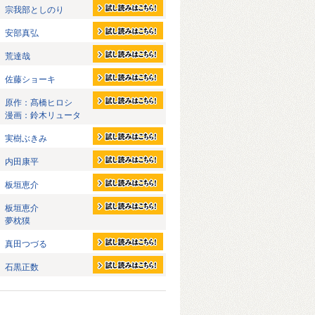
宗我部としのり
安部真弘
荒達哉
佐藤ショーキ
原作：髙橋ヒロシ
漫画：鈴木リュータ
実樹ぶきみ
内田康平
板垣恵介
板垣恵介
夢枕獏
真田つづる
石黒正数