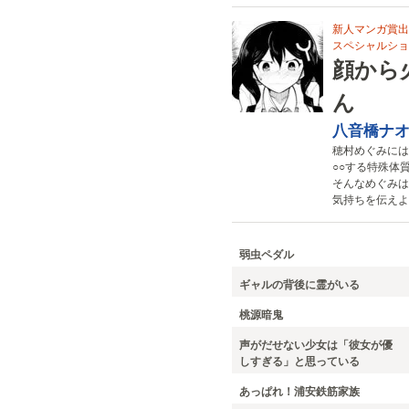
新人マンガ賞出
スペシャルショ
顔から
ん
八音橋ナ
穂村めぐみには
○○する特殊体
そんなめぐみは
気持ちを伝えよ
弱虫ペダル
ギャルの背後に霊がいる
桃源暗鬼
声がだせない少女は「彼女が優
しすぎる」と思っている
あっぱれ！浦安鉄筋家族