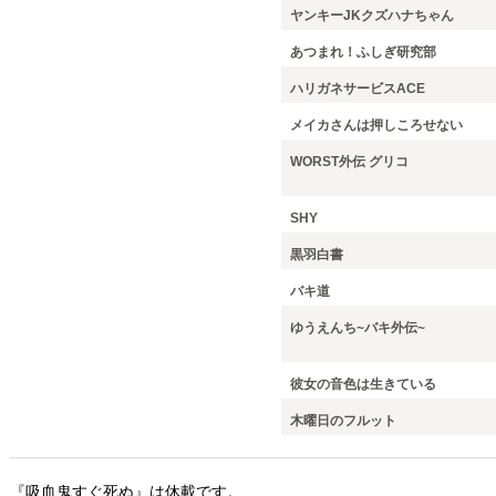
ヤンキーJKクズハナちゃん
あつまれ！ふしぎ研究部
ハリガネサービスACE
メイカさんは押しころせない
WORST外伝 グリコ
SHY
黒羽白書
バキ道
ゆうえんち~バキ外伝~
彼女の音色は生きている
木曜日のフルット
『吸血鬼すぐ死ぬ』は休載です。