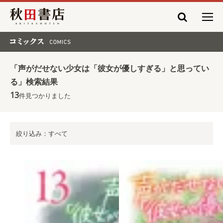
秋田書店
コミックス COMICS
「声がだせない少女は「彼女が優しすぎる」と思ってい
る」検索結果
13
件見つかりました
絞り込み：すべて