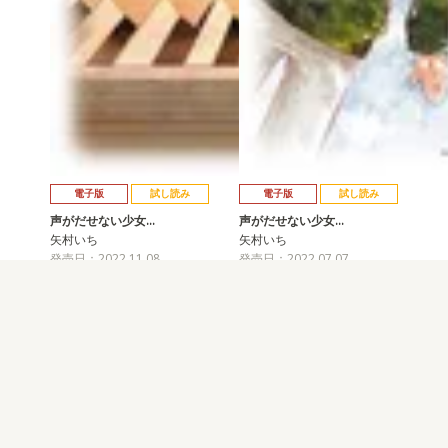
電子版
試し読み
電子版
試し読み
声がだせない少女…
声がだせない少女…
矢村いち
矢村いち
発売日：2022.11.08
発売日：2022.07.07