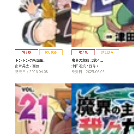
電子版
試し読み
電子版
試し読み
トントンの相談飯…
魔界の主役は我々…
南郷晃太 / 西修・…
津田沼篤 / 西修 /…
発売日：2026.04.08
発売日：2025.06.06