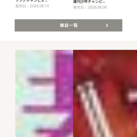
ヤングチャンピオ…
チャ
週刊少年チャンピ…
発売日：2026.08.10
発売
発売日：2026.08.06
雑誌一覧