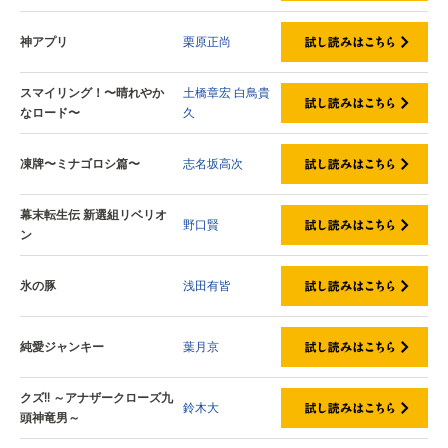
神アプリ
栗原正尚
スマイリング！〜晴れやか
土橋章宏
白鳥貴
なロード〜
久
凍牌〜ミナゴロシ篇〜
志名坂高次
幕末転生伝 新選組リベリオ
野口賢
ン
氷の豚
浅田有皆
純愛ジャンキー
葉月京
クズ!! ～アナザークローズ九
鈴木大
頭神竜男～