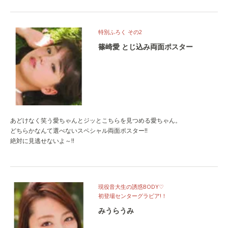
特別ふろく その2
篠崎愛 とじ込み両面ポスター
あどけなく笑う愛ちゃんとジッとこちらを見つめる愛ちゃん。
どちらかなんて選べないスペシャル両面ポスター!!
絶対に見逃せないよ～!!
現役音大生の誘惑BODY♡
初登場センターグラビア!！
みうらうみ