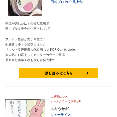
円谷プロ
POP
風上旬
平穏が訪れたはずの怪獣墓場で
怪しげな女子会が企画されて…!?
ウルトラ怪獣が女子高生に!?
新感覚ウルトラ怪獣コミック
『ウルトラ怪獣擬人化計画 feat.POP Comic code』
大人気にお応えしてセンターカラーで登場!！
最新単行本第４巻も大好評発売中!!
試し読みはこちら
大反響につき
オールカラーで掲載ッ!!
スキウサギ
キューライス