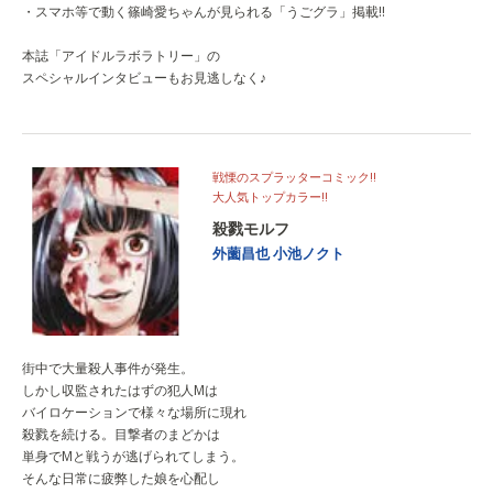
・スマホ等で動く篠崎愛ちゃんが見られる「うごグラ」掲載!!
本誌「アイドルラボラトリー」の
スペシャルインタビューもお見逃しなく♪
戦慄のスプラッターコミック!!
大人気トップカラー!!
殺戮モルフ
外薗昌也
小池ノクト
街中で大量殺人事件が発生。
しかし収監されたはずの犯人Mは
バイロケーションで様々な場所に現れ
殺戮を続ける。目撃者のまどかは
単身でMと戦うが逃げられてしまう。
そんな日常に疲弊した娘を心配し