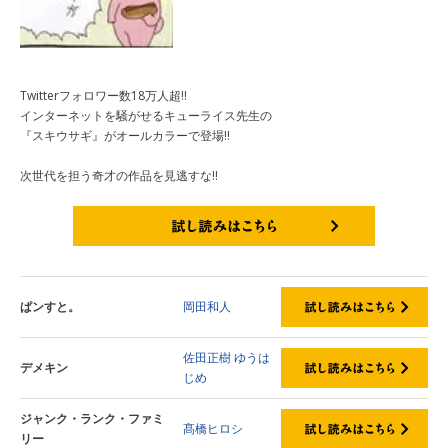
Twitterフォロワー数18万人超!!
インターネットを騒がせるキューライス先生の
『スキウサギ』がオールカラーで登場!!
次世代を担う奇才の作品を見逃すな!!
試し読みはこちら
ぱンすと。
岡田和人
佐田正樹
ゆうは
デメキン
じめ
ジャンク・ランク・ファミ
髙橋ヒロシ
リー