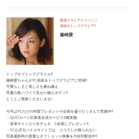
最強グラビアクイーン♡
表紙＆トップグラビア!!
篠崎愛
トップオブトップグラドル!!
篠崎愛ちゃんがYC表紙＆トップグラビアに登場!!
可愛らしさと美しさを兼ね備え
常夏の島ハワイで見せた極上ボディ!!
とくとご堪能くださいませ♪
今号はYCだけの特製プレゼントや企画を盛りだくさんで実施中!!
・QUOカード応募者全員サービス3種実施
・直筆サイン入り生チェキ、5名様にプレゼント!!
・YC公式モバイルサイトでは、ココでしか観られない
写真撮影時の貴重なオフショット映像を大好評配信中!!