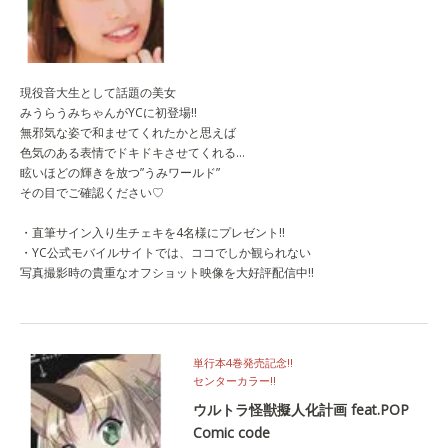
現役音大生として話題の美女
みうらうみちゃんがYCに初登場!!
無邪気な姿で和ませてくれたかと思えば
色気のある表情でドキドキさせてくれる…
眩いほどの輝きを放つ”うみワールド”
その目でご確認ください♡
・直筆サイン入り生チェキを4名様にプレゼント!!
・YC公式モバイルサイトでは、ココでしか観られない
写真撮影時の貴重なオフショット映像を大好評配信中!!
単行本4巻発売記念!!
センターカラー!!
ウルトラ怪獣擬人化計画 feat.POP
Comic code