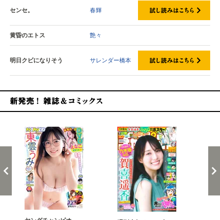
センセ。
春輝
黄昏のエトス
艶々
明日クビになりそう
サレンダー橋本
新発売！雑誌&コミックス