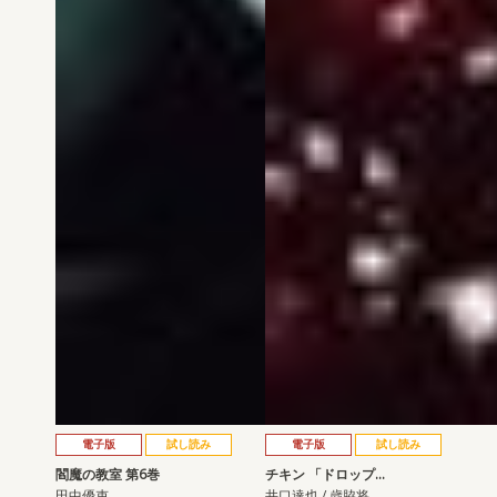
電子版
試し読み
電子版
試し読み
閻魔の教室 第6巻
チキン 「ドロップ…
田中優吏
井口達也 / 歳脇将…