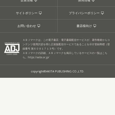
企業情報
採用情報
サイトポリシー
プライバシーポリシー
お問い合わせ
書店様向け
ＡＢＪマークは、この電子書店・電子書籍配信サービスが、著作権者からコ
ンテンツ使用許諾を得た正規版配信サービスであることを示す登録商標（登
録番号 第６０９１７１３号）です。
ＡＢＪマークの詳細、ＡＢＪマークを掲示しているサービスの一覧はこち
ら。
https://aebs.or.jp/
copyright©AKITA PUBLISHING CO.,LTD.