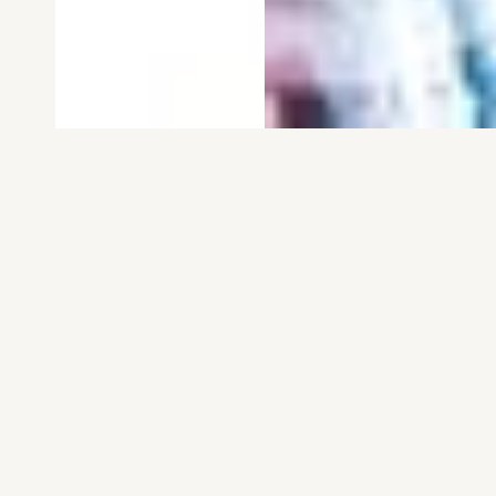
電子版
試し読み
電子版
試し読み
弱虫ペダル SPARE …
BREAK BACK 第25巻
渡辺航
KASA
発売日：2026.08.06
発売日：2026.08.06