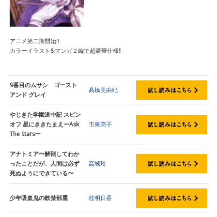
アニメ第二期開始!!
カラーイラスト&マンガ２編で超豪華仕様!!
9番目のムサシ ゴースト
髙橋美由紀
アンド グレイ
やじきた学園道中記 スピン
オフ 星にききたまえーAsk
市東亮子
The Starsー
アナトミア〜解剖してわか
ったことだが、人間は必ず
高城玲
死ぬようにできている〜
少年吸血鬼の軟禁部屋
桂明日香