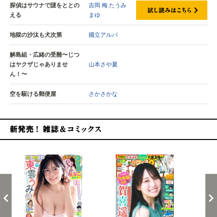
探偵はサウナで謎をととの
吉岡 梅
たうみ
える
まゆ
地獄の沙汰も犬次第
國立アルバ
解島組・広緒の受難〜じつ
はヤクザじゃありませ
山本さや夏
ん！〜
空を駆ける郵便屋
さかさかな
新発売！雑誌&コミックス