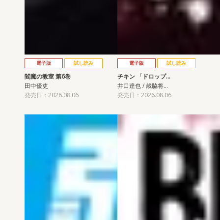
電子版
試し読み
電子版
試し読み
閻魔の教室 第6巻
チキン 「ドロップ…
田中優吏
井口達也 / 歳脇将…
発売日：2026.08.06
発売日：2026.08.06