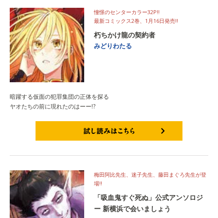
憧憬のセンターカラー32P!!
最新コミックス2巻、1月16日発売!!
朽ちかけ龍の契約者
みどりわたる
暗躍する仮面の犯罪集団の正体を探る
ヤオたちの前に現れたのはーー!?
試し読みはこちら
梅田阿比先生、迷子先生、藤田まぐろ先生が登
場!!
「吸血鬼すぐ死ぬ」公式アンソロジ
ー 新横浜で会いましょう