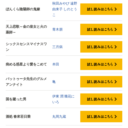
秋田みやび
遠野
ぼんくら陰陽師の鬼嫁
由来子
しのとう
こ
天上恋歌～金の皇女と火の
青木朋
薬師～
シックスセンスマイナスワ
三月病
ン
病める惑星より愛をこめて
本田
バットゥータ先生のグルメ
亀
アンナイト
伊東 潤
幾花に
国を蹴った男
いろ
酒処 春來荘日乗
丸岡九蔵