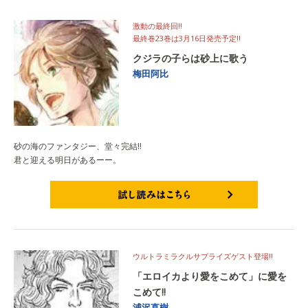
激動の最終回!!
最終巻23巻は3月16日発売予定!!
クジラの子らは砂上に歌う
梅田阿比
砂の海のファンタジー、堂々完結!!
君と迎える明日があるーー。
試し読みはこちら
ウルトラミラクルサプライズゲスト登場!!
「エロイカより愛をこめて」に愛を
こめて!!
浦沢直樹