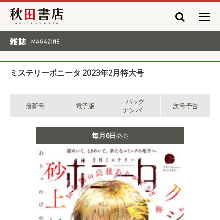
秋田書店
雑誌 MAGAZINE
ミステリーボニータ 2023年2月特大号
バック
最新号
電子版
次号予告
ナンバー
毎月6日
発売