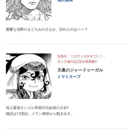
憂鬱な伯爵のまどろみのさなか、訪れたのはーー？
宝島社「このマンガがすごい！」
オンナ編1位記念出張掲載!!
天幕のジャードゥーガル
トマトスープ
地上最強モンゴル帝国VS元奴隷の少女!!
物語は13世紀、イラン東部から動き出す。