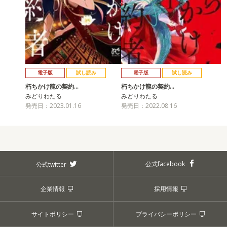
電子版
試し読み
電子版
試し読み
朽ちかけ龍の契約…
朽ちかけ龍の契約…
みどりわたる
みどりわたる
発売日：2023.01.16
発売日：2022.08.16
公式facebook
公式twitter
企業情報
採用情報
サイトポリシー
プライバシーポリシー