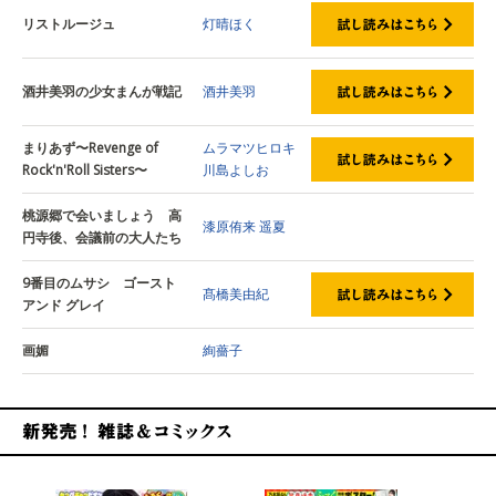
リストルージュ
灯晴ほく
酒井美羽の少女まんが戦記
酒井美羽
まりあず〜Revenge of
ムラマツヒロキ
Rock'n'Roll Sisters〜
川島よしお
桃源郷で会いましょう 高
漆原侑来
遥夏
円寺後、会議前の大人たち
9番目のムサシ ゴースト
髙橋美由紀
アンド グレイ
画媚
絢薔子
新発売！雑誌&コミックス