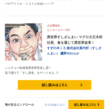
バカアイドル・ミコトと出会い――!?
大反響御礼
センターカラー28P
異世界すしざんまい マグロ大王木村
社長、食を通じて異世界改革！
すずの木くろ
株式会社喜代村（すしざ
んまい）
鷹野やわらか
シャチョー転移系異世界世直し譚！
塩で儲けて「すし資金」をゲットせよ…!!
試し読みはこちら
海が走るエンドロール
たらちねジョン