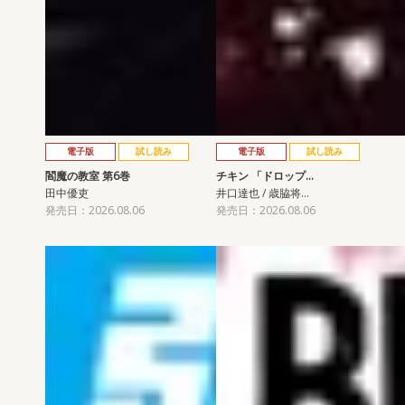
電子版
試し読み
電子版
試し読み
閻魔の教室 第6巻
チキン 「ドロップ…
田中優吏
井口達也 / 歳脇将…
発売日：2026.08.06
発売日：2026.08.06