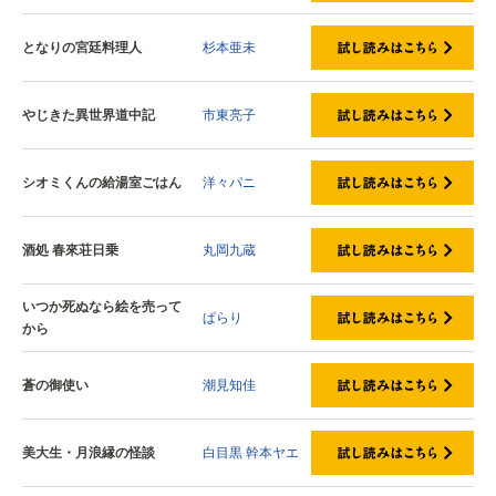
となりの宮廷料理人
杉本亜未
やじきた異世界道中記
市東亮子
シオミくんの給湯室ごはん
洋々パニ
酒処 春來荘日乗
丸岡九蔵
いつか死ぬなら絵を売って
ぱらり
から
蒼の御使い
潮見知佳
美大生・月浪縁の怪談
白目黒
幹本ヤエ