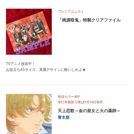
プレミアムふろく
「桃源暗鬼」特製クリアファイル
TVアニメ放送中！
お役立ちA5サイズ、美麗デザインに酔いしれよ★
巻頭カラー40P
単行本最新12巻は9月16日発売
天上恋歌～金の皇女と火の薬師～
青木朋