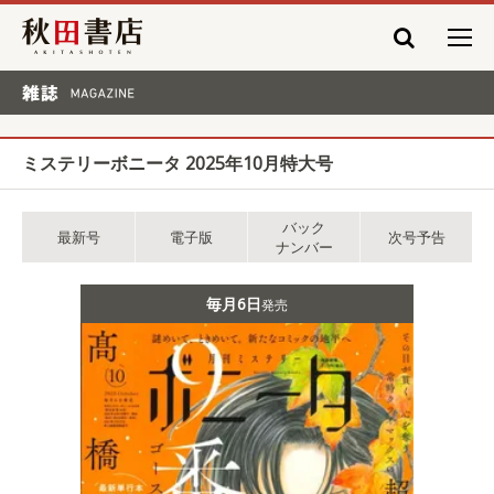
秋田書店
雑誌 MAGAZINE
ミステリーボニータ 2025年10月特大号
バック
最新号
電子版
次号予告
ナンバー
毎月6日
発売