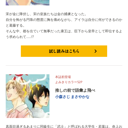
宋が金に降伏し、宋の皇族たちは金の捕虜となった。
自分を怖がる円珠の態度に胸を痛めながら、アイラは自分に何ができるのか
と葛藤する。
そんな中、都を出ていて無事だった康王は、臣下から皇帝として即位するよ
う求められて……!?
試し読みはこちら
本誌初登場
よみきりカラー52P
推しの前で語彙よ飛べ
小森さじ
まさやかな
真面目過ぎるあまりに同級生に「武士」と呼ばれる大学生・若葉は、炎上お