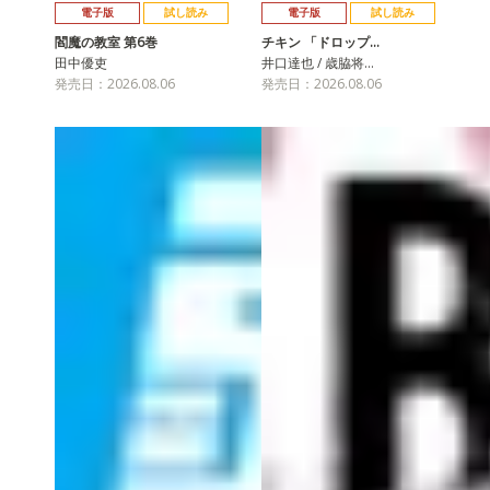
電子版
試し読み
電子版
試し読み
閻魔の教室 第6巻
チキン 「ドロップ…
田中優吏
井口達也 / 歳脇将…
発売日：2026.08.06
発売日：2026.08.06