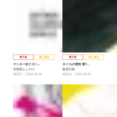
電子版
試し読み
電子版
試し読み
ヤンキーJKクズハ…
タイカの理性 第7…
宗我部としのり
板垣巴留
発売日：2026.08.06
発売日：2026.08.06