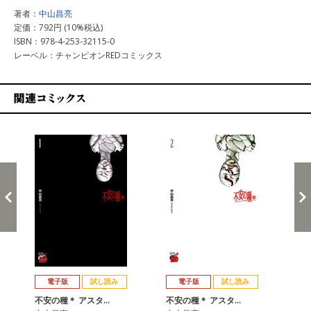
著者：
中山昌亮
定価：792円 (10%税込)
ISBN：978-4-253-32115-0
レーベル：チャンピオンREDコミックス
関連コミックス
戻る
進む
電子版
試し読み
電子版
試し読み
不安の種＊ アスタ…
不安の種＊ アスタ…
不