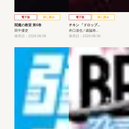
電子版
試し読み
電子版
試し読み
閻魔の教室 第6巻
チキン 「ドロップ…
田中優吏
井口達也 / 歳脇将…
発売日：2026.08.06
発売日：2026.08.06