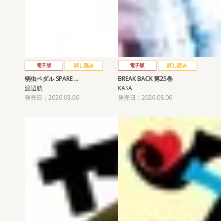
電子版
試し読み
電子版
試し読み
弱虫ペダル SPARE …
BREAK BACK 第25巻
渡辺航
KASA
発売日：2026.08.06
発売日：2026.08.06