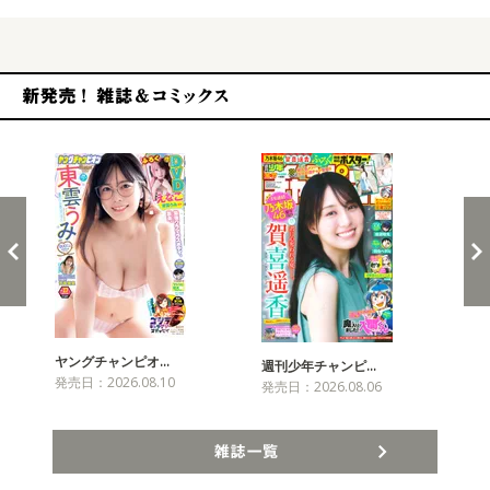
新発売！雑誌&コミックス
ヤングチャンピオ…
チャ
週刊少年チャンピ…
発売日：2026.08.10
発売
発売日：2026.08.06
雑誌一覧