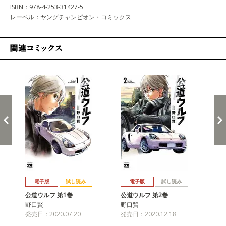
ISBN：978-4-253-31427-5
レーベル：ヤングチャンピオン・コミックス
関連コミックス
戻る
進む
電子版
試し読み
電子版
試し読み
公道ウルフ 第1巻
公道ウルフ 第2巻
公
野口賢
野口賢
野
発売日：2020.07.20
発売日：2020.12.18
発売