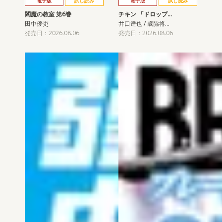
電子版
試し読み
電子版
試し読み
閻魔の教室 第6巻
チキン 「ドロップ…
田中優吏
井口達也 / 歳脇将…
発売日：2026.08.06
発売日：2026.08.06