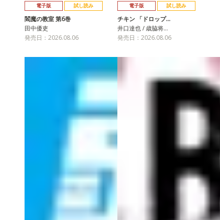
電子版
試し読み
電子版
試し読み
閻魔の教室 第6巻
チキン 「ドロップ…
田中優吏
井口達也 / 歳脇将…
発売日：2026.08.06
発売日：2026.08.06