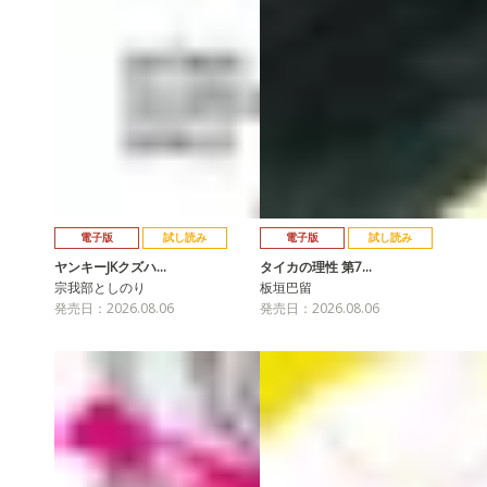
電子版
試し読み
電子版
試し読み
ヤンキーJKクズハ…
タイカの理性 第7…
宗我部としのり
板垣巴留
発売日：2026.08.06
発売日：2026.08.06