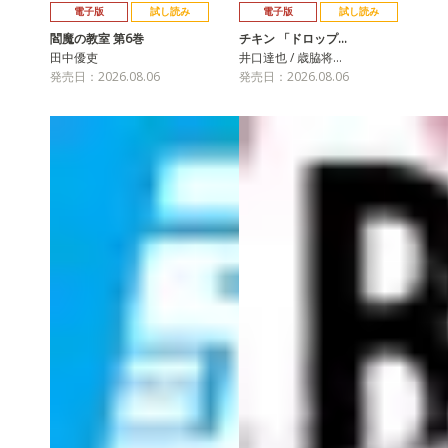
電子版
試し読み
電子版
試し読み
閻魔の教室 第6巻
チキン 「ドロップ…
田中優吏
井口達也 / 歳脇将…
発売日：2026.08.06
発売日：2026.08.06