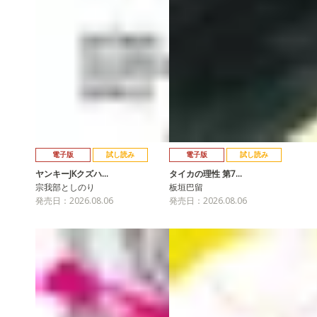
電子版
試し読み
電子版
試し読み
ヤンキーJKクズハ…
タイカの理性 第7…
宗我部としのり
板垣巴留
発売日：2026.08.06
発売日：2026.08.06