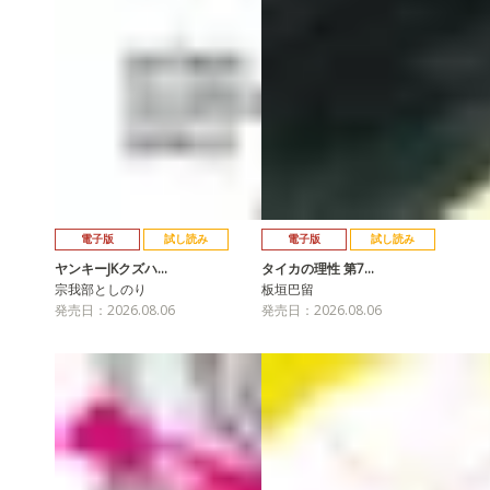
電子版
試し読み
電子版
試し読み
ヤンキーJKクズハ…
タイカの理性 第7…
宗我部としのり
板垣巴留
発売日：2026.08.06
発売日：2026.08.06