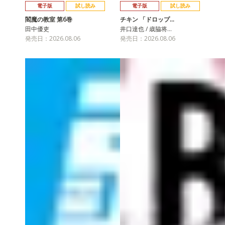
電子版
試し読み
電子版
試し読み
閻魔の教室 第6巻
チキン 「ドロップ…
田中優吏
井口達也 / 歳脇将…
発売日：2026.08.06
発売日：2026.08.06