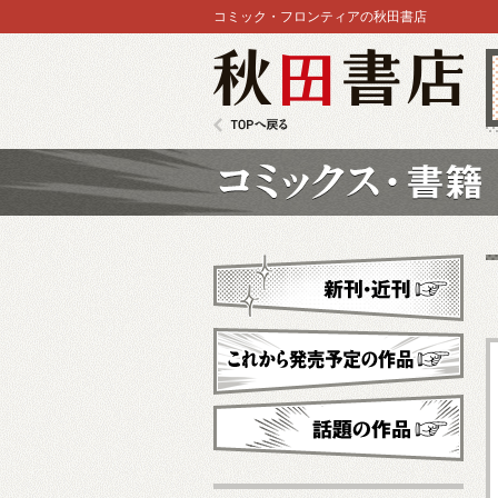
コミック・フロンティアの秋田書店
秋田書店
TOPへ戻る
コミックス
新刊・近刊
これから発売予定
話題の作品