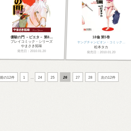
優駿の門 －ピエタ－ 第8…
18倫 第5巻
プレイコミック・シリーズ
ヤングチャンピオン・コミック…
やまさき拓味
松本タカ
発売日：2010.01.20
発売日：2010.01.20
前の12件
1
…
24
25
26
27
28
次の12件