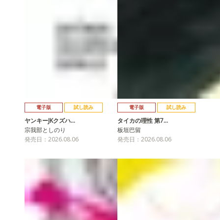
電子版
試し読み
電子版
試し読み
ヤンキーJKクズハ…
タイカの理性 第7…
宗我部としのり
板垣巴留
発売日：2026.08.06
発売日：2026.08.06