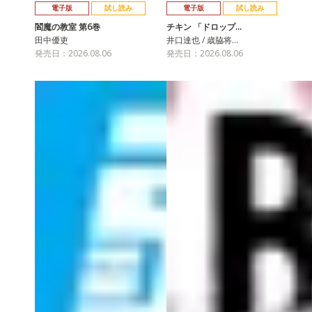
電子版
試し読み
電子版
試し読み
閻魔の教室 第6巻
チキン 「ドロップ…
田中優吏
井口達也 / 歳脇将…
発売日：2026.08.06
発売日：2026.08.06