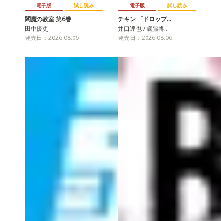
電子版
試し読み
電子版
試し読み
閻魔の教室 第6巻
チキン 「ドロップ…
田中優吏
井口達也 / 歳脇将…
発売日：2026.08.06
発売日：2026.08.06