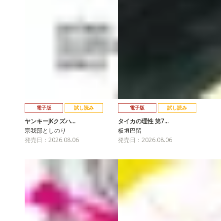
電子版
試し読み
電子版
試し読み
ヤンキーJKクズハ…
タイカの理性 第7…
宗我部としのり
板垣巴留
発売日：2026.08.06
発売日：2026.08.06