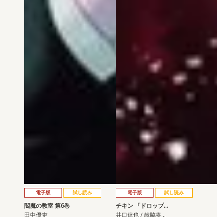
電子版
試し読み
電子版
試し読み
閻魔の教室 第6巻
チキン 「ドロップ…
田中優吏
井口達也 / 歳脇将…