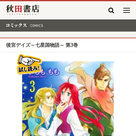
秋田書店
コミックス COMICS
後宮デイズ～七星国物語～ 第3巻