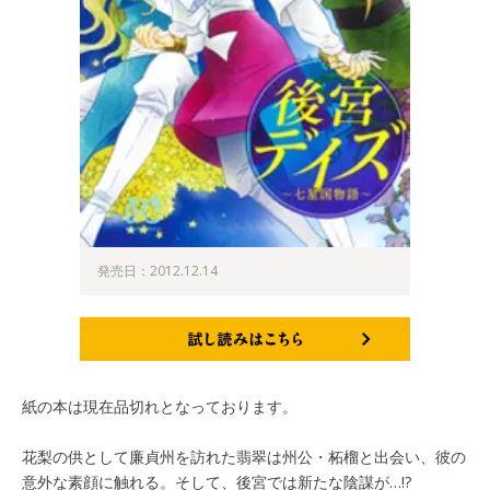
発売日：2012.12.14
試し読みはこちら
紙の本は現在品切れとなっております。
花梨の供として廉貞州を訪れた翡翠は州公・柘榴と出会い、彼の
意外な素顔に触れる。そして、後宮では新たな陰謀が…!?