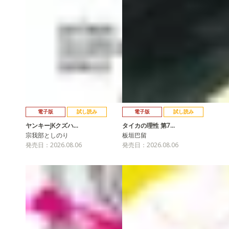
電子版
試し読み
電子版
試し読み
ヤンキーJKクズハ…
タイカの理性 第7…
宗我部としのり
板垣巴留
発売日：2026.08.06
発売日：2026.08.06