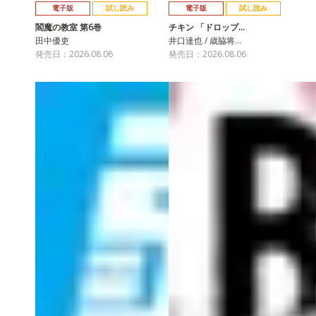
電子版
試し読み
電子版
試し読み
閻魔の教室 第6巻
チキン 「ドロップ…
田中優吏
井口達也 / 歳脇将…
発売日：2026.08.06
発売日：2026.08.06