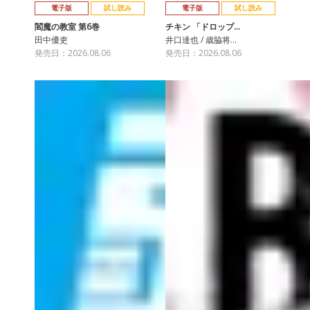
電子版
試し読み
電子版
試し読み
閻魔の教室 第6巻
チキン 「ドロップ…
田中優吏
井口達也 / 歳脇将…
発売日：2026.08.06
発売日：2026.08.06