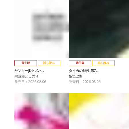
電子版
試し読み
電子版
試し読み
ヤンキーJKクズハ…
タイカの理性 第7…
宗我部としのり
板垣巴留
発売日：2026.08.06
発売日：2026.08.06