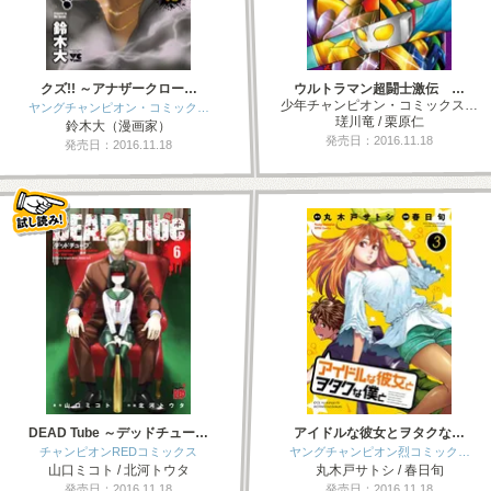
クズ!! ～アナザークロー…
ウルトラマン超闘士激伝 …
少年チャンピオン・コミックス…
ヤングチャンピオン・コミック…
瑳川竜 / 栗原仁
鈴木大（漫画家）
発売日：2016.11.18
発売日：2016.11.18
DEAD Tube ～デッドチュー…
アイドルな彼女とヲタクな…
チャンピオンREDコミックス
ヤングチャンピオン烈コミック…
山口ミコト / 北河トウタ
丸木戸サトシ / 春日旬
発売日：2016.11.18
発売日：2016.11.18