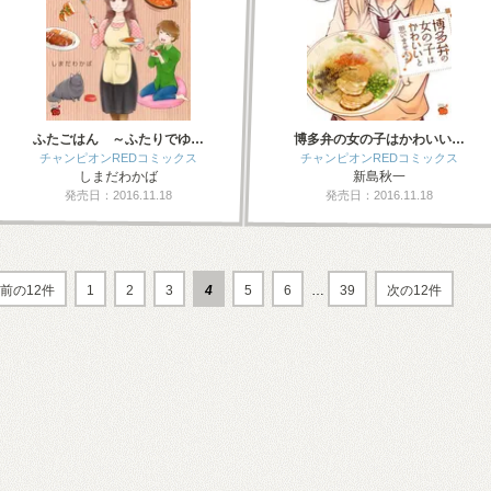
ふたごはん ～ふたりでゆ…
博多弁の女の子はかわいい…
チャンピオンREDコミックス
チャンピオンREDコミックス
しまだわかば
新島秋一
発売日：2016.11.18
発売日：2016.11.18
前の12件
1
2
3
4
5
6
…
39
次の12件