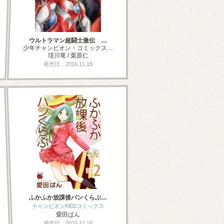
ウルトラマン超闘士激伝 …
少年チャンピオン・コミックス…
瑳川竜 / 栗原仁
発売日：2016.11.18
ふかふか放課後パンくらぶ…
チャンピオンREDコミックス
愛田ぱん
発売日：2016.11.18