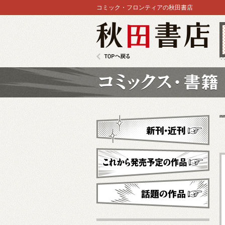
コミック・フロンティアの秋田書店
秋田書店
TOPへ戻る
コミックス
新刊・近刊
これから発売予定
話題の作品