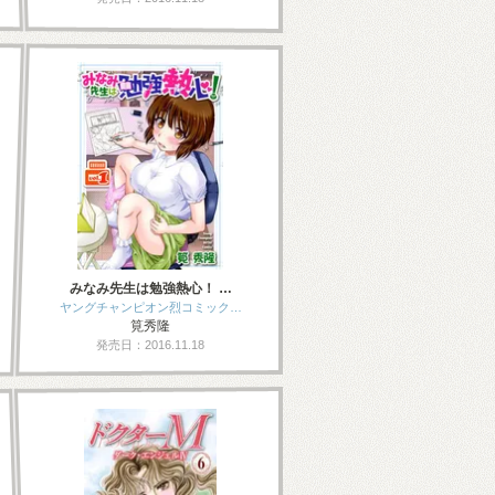
みなみ先生は勉強熱心！ …
ヤングチャンピオン烈コミック…
筧秀隆
発売日：2016.11.18