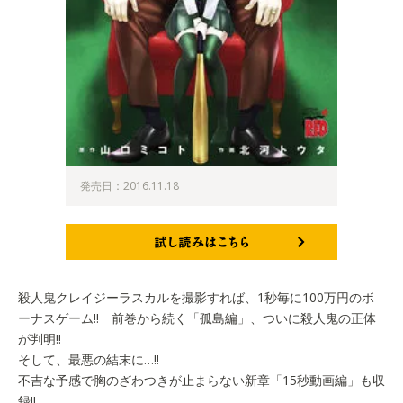
発売日：2016.11.18
試し読みはこちら
殺人鬼クレイジーラスカルを撮影すれば、1秒毎に100万円のボ
ーナスゲーム!! 前巻から続く「孤島編」、ついに殺人鬼の正体
が判明!!
そして、最悪の結末に…!!
不吉な予感で胸のざわつきが止まらない新章「15秒動画編」も収
録!!