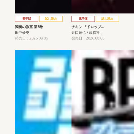
電子版
試し読み
電子版
試し読み
閻魔の教室 第6巻
チキン 「ドロップ…
田中優吏
井口達也 / 歳脇将…
発売日：2026.08.06
発売日：2026.08.06