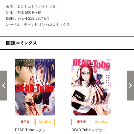
著者：
山口ミコト
/
北河トウタ
定価：本体 600 円+税
ISBN：978-4-253-23716-1
レーベル：チャンピオンREDコミックス
関連コミックス
戻る
進む
電子版
試し読み
電子版
試し読み
DEAD Tube ～デッ…
DEAD Tube ～デッ…
DE