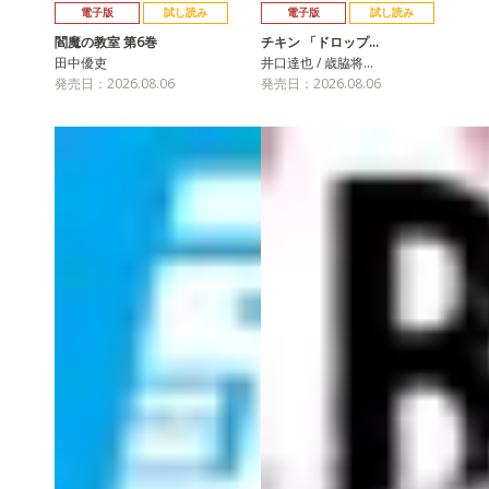
電子版
試し読み
電子版
試し読み
閻魔の教室 第6巻
チキン 「ドロップ…
田中優吏
井口達也 / 歳脇将…
発売日：2026.08.06
発売日：2026.08.06