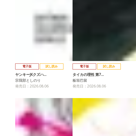
電子版
試し読み
電子版
試し読み
ヤンキーJKクズハ…
タイカの理性 第7…
宗我部としのり
板垣巴留
発売日：2026.08.06
発売日：2026.08.06