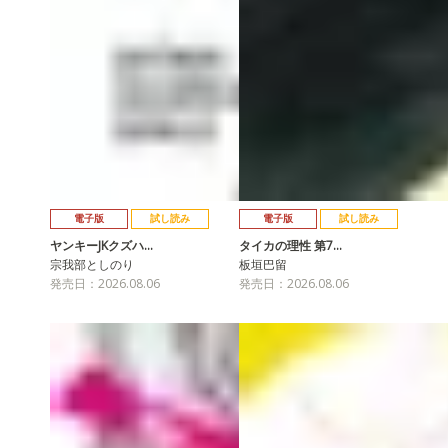
電子版
試し読み
電子版
試し読み
ヤンキーJKクズハ…
タイカの理性 第7…
宗我部としのり
板垣巴留
発売日：2026.08.06
発売日：2026.08.06