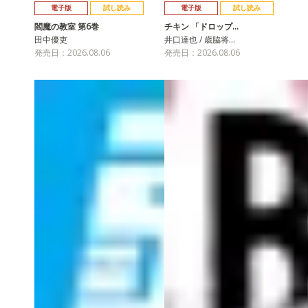
電子版
試し読み
電子版
試し読み
閻魔の教室 第6巻
チキン 「ドロップ…
田中優吏
井口達也 / 歳脇将…
発売日：2026.08.06
発売日：2026.08.06