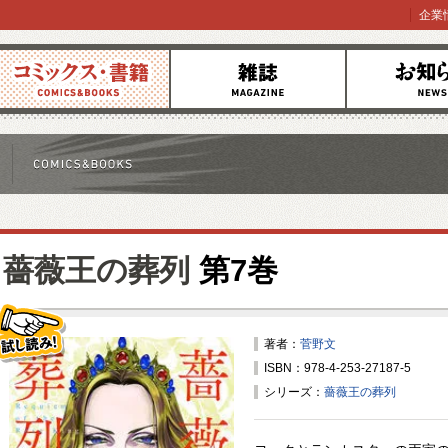
企業
コミックス
雑誌
お知らせ
薔薇王の葬列
第7巻
著者：
菅野文
ISBN：978-4-253-27187-5
試し読み！
シリーズ：
薔薇王の葬列