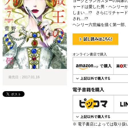
ヨークとランカスターの両家
ャードは愛した男・ヘンリー
しまい…!? さらにリチャー
され…!?
ヘンリー六世編を描く第一部、
試し読み！
オンライン書店で購入
発売日：2017.01.16
電子書籍で購入
※ 電子書店によっては取り扱