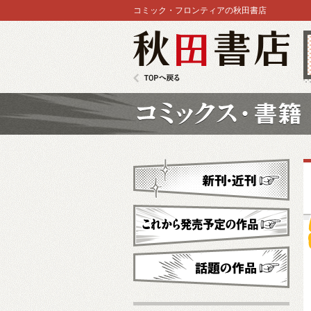
コミック・フロンティアの秋田書店
秋田書店
TOPへ戻る
コミックス
新刊・近刊
これから発売予定
話題の作品