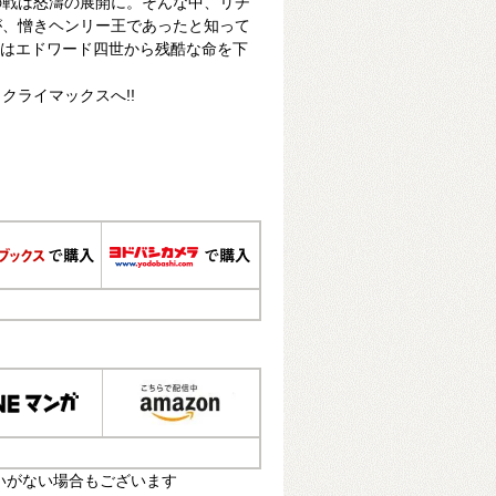
の戦は怒濤の展開に。そんな中、リチ
が、憎きヘンリー王であったと知って
ドはエドワード四世から残酷な命を下
クライマックスへ!!
いがない場合もございます