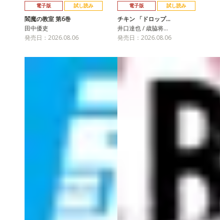
電子版
試し読み
電子版
試し読み
閻魔の教室 第6巻
チキン 「ドロップ…
田中優吏
井口達也 / 歳脇将…
発売日：2026.08.06
発売日：2026.08.06