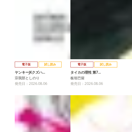
電子版
試し読み
電子版
試し読み
ヤンキーJKクズハ…
タイカの理性 第7…
宗我部としのり
板垣巴留
発売日：2026.08.06
発売日：2026.08.06