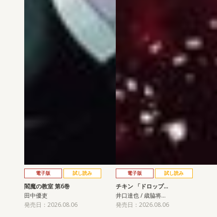
電子版
試し読み
電子版
試し読み
閻魔の教室 第6巻
チキン 「ドロップ…
田中優吏
井口達也 / 歳脇将…
発売日：2026.08.06
発売日：2026.08.06