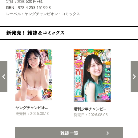
定価：本体 600 円+税
ISBN：978-4-253-15199-3
レーベル：ヤングチャンピオン・コミックス
新発売！雑誌&コミックス
ヤングチャンピオ…
チャ
週刊少年チャンピ…
発売日：2026.08.10
発売
発売日：2026.08.06