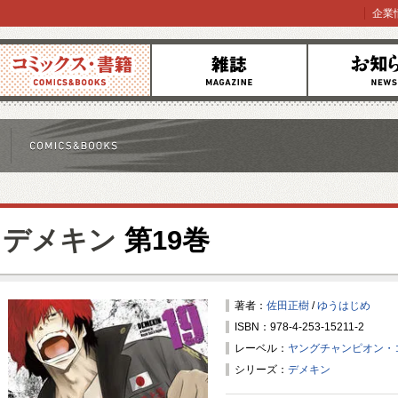
企業
コミックス
雑誌
お知らせ
デメキン
第19巻
著者：
佐田正樹
/
ゆうはじめ
ISBN：978-4-253-15211-2
レーベル：
ヤングチャンピオン・
シリーズ：
デメキン