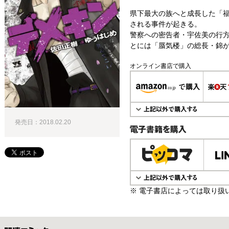
県下最大の族へと成長した「
される事件が起きる。
警察への密告者・宇佐美の行
とには「蜃気楼」の総長・錦が
オンライン書店で購入
発売日：2018.02.20
電子書籍で購入
※ 電子書店によっては取り扱