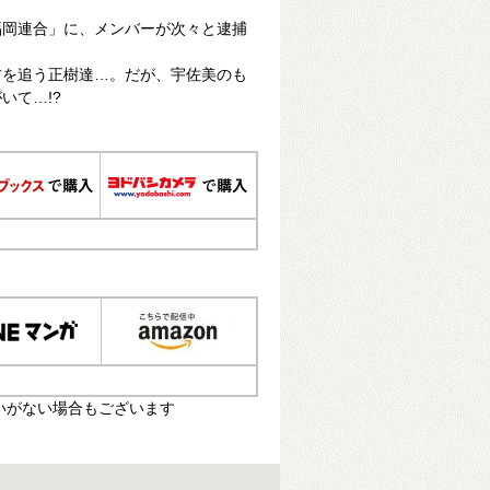
福岡連合」に、メンバーが次々と逮捕
方を追う正樹達…。だが、宇佐美のも
いて…!?
いがない場合もございます