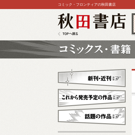
コミック・フロンティアの秋田書店
秋田書店
TOPへ戻る
コミックス
新刊・近刊
これから発売予定
話題の作品