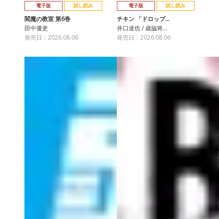
電子版
試し読み
電子版
試し読み
閻魔の教室 第6巻
チキン 「ドロップ…
田中優吏
井口達也 / 歳脇将…
発売日：2026.08.06
発売日：2026.08.06