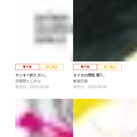
電子版
試し読み
電子版
試し読み
ヤンキーJKクズハ…
タイカの理性 第7…
宗我部としのり
板垣巴留
発売日：2026.08.06
発売日：2026.08.06