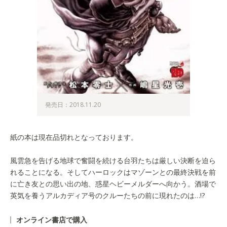
発売日：2018.11.20
紙の本は現在品切れとなっております。
風雲急を告げる地球で奮闘を続ける台羽たちは厳しい決断を迫ら
れることになる。そしてハーロックはマゾーンとの最終決戦を前
に亡き友との思い出の地、惑星ヘビーメルダーへ向かう。酒場で
英気を養うアルカディア号のクルーたちの前に現れたのは…!?
オンライン書店で購入