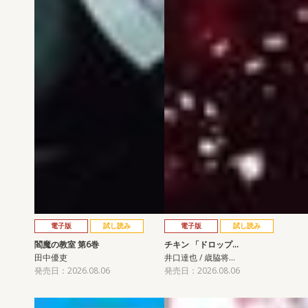
電子版
試し読み
電子版
試し読み
閻魔の教室 第6巻
チキン 「ドロップ…
田中優吏
井口達也 / 歳脇将…
発売日：2026.08.06
発売日：2026.08.06