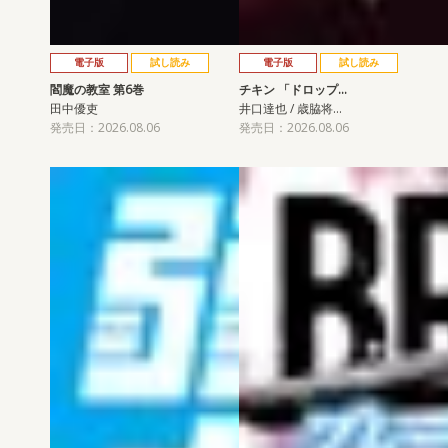
電子版
試し読み
電子版
試し読み
閻魔の教室 第6巻
チキン 「ドロップ…
田中優吏
井口達也 / 歳脇将…
発売日：2026.08.06
発売日：2026.08.06