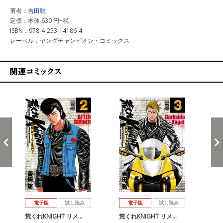
著者：
吉田聡
定価：本体 630 円+税
ISBN：978-4-253-14186-4
レーベル：ヤングチャンピオン・コミックス
関連コミックス
戻る
進む
電子版
試し読み
電子版
試し読み
荒くれKNIGHT リメ…
荒くれKNIGHT リメ…
荒く