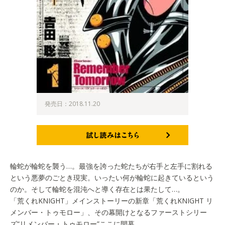
発売日：2018.11.20
試し読みはこちら
輪蛇が輪蛇を襲う…。最強を誇った蛇たちが右手と左手に割れる
という悪夢のごとき現実。いったい何が輪蛇に起きているという
のか。そして輪蛇を混沌へと導く存在とは果たして…。
「荒くれKNIGHT」メインストーリーの新章「荒くれKNIGHT リ
メンバー・トゥモロー」、その幕開けとなるファーストシリー
ズ“リメンバー・トゥモロー”ここに開幕。