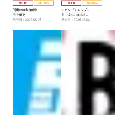
電子版
試し読み
電子版
試し読み
閻魔の教室 第6巻
チキン 「ドロップ…
田中優吏
井口達也 / 歳脇将…
発売日：2026.08.06
発売日：2026.08.06