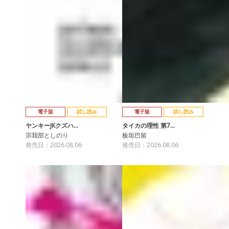
電子版
試し読み
電子版
試し読み
ヤンキーJKクズハ…
タイカの理性 第7…
宗我部としのり
板垣巴留
発売日：2026.08.06
発売日：2026.08.06