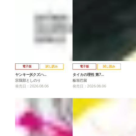
電子版
試し読み
電子版
試し読み
ヤンキーJKクズハ…
タイカの理性 第7…
宗我部としのり
板垣巴留
発売日：2026.08.06
発売日：2026.08.06