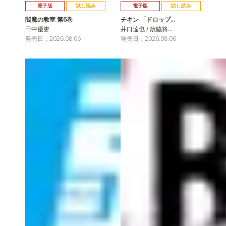
電子版
試し読み
電子版
試し読み
閻魔の教室 第6巻
チキン 「ドロップ…
田中優吏
井口達也 / 歳脇将…
発売日：2026.08.06
発売日：2026.08.06