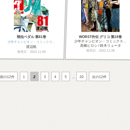
弱虫ペダル 第81巻
WORST外伝 グリコ 第19巻
少年チャンピオン・コミックス…
少年チャンピオン・コミックス…
高橋ヒロシ / 鈴木リュータ
渡辺航
発売日：2022.11.08
発売日：2022.11.08
前の12件
1
2
3
4
5
…
20
次の12件