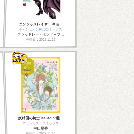
ニンジャスレイヤー キョ…
チャンピオンREDコミックス
ブラッドレー・ボンド＋フ…
発売日：2022.11.18
妖精国の騎士 Ballad 〜継…
プリンセス・コミックス
中山星香
発売日：2022.11.16