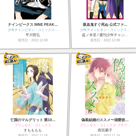
ナインピークス NINE PEAK…
吸血鬼すぐ死ぬ 公式ファ…
少年チャンピオン・コミックス…
少年チャンピオン・コミックス…
平川哲弘
盆ノ木至 / 週刊少年チャン…
発売日：2022.12.08
発売日：2022.12.08
亡国のマルグリット 第10…
偽装結婚のススメ〜溺愛彼…
プリンセス・コミックス
プリンセス・コミックス プチプ…
すもももも
雨宮榮子
発売日：2022.11.16
発売日：2022.11.16