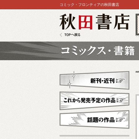
コミック・フロンティアの秋田書店
秋田書店
TOPへ戻る
コミックス
新刊・近刊
これから発売予定
話題の作品