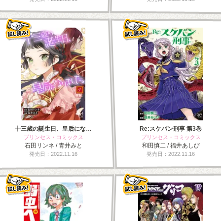
十三歳の誕生日、皇后にな…
Re:スケバン刑事 第3巻
プリンセス・コミックス
プリンセス・コミックス
石田リンネ / 青井みと
和田慎二 / 福井あしび
発売日：2022.11.16
発売日：2022.11.16