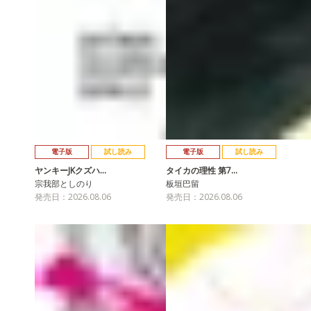
電子版
試し読み
電子版
試し読み
ヤンキーJKクズハ…
タイカの理性 第7…
宗我部としのり
板垣巴留
発売日：2026.08.06
発売日：2026.08.06