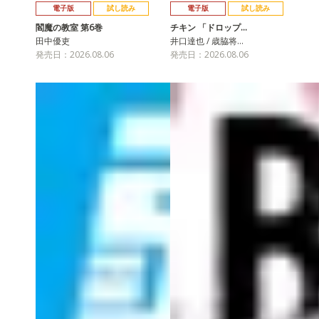
電子版
試し読み
電子版
試し読み
閻魔の教室 第6巻
チキン 「ドロップ…
田中優吏
井口達也 / 歳脇将…
発売日：2026.08.06
発売日：2026.08.06