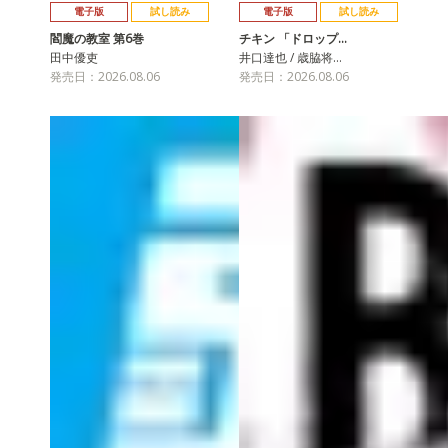
電子版
試し読み
電子版
試し読み
閻魔の教室 第6巻
チキン 「ドロップ…
田中優吏
井口達也 / 歳脇将…
発売日：2026.08.06
発売日：2026.08.06