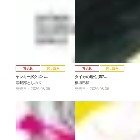
電子版
試し読み
電子版
試し読み
ヤンキーJKクズハ…
タイカの理性 第7…
宗我部としのり
板垣巴留
発売日：2026.08.06
発売日：2026.08.06