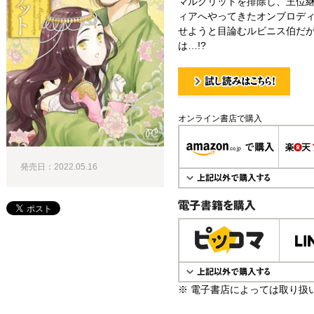
マルグリットを排除し、王位
ィアへやってきたオンブロデ
せようと目論むルビニス伯だが
は…!?
試し読み！
オンライン書店で購入
発売日：2022.05.16
電子書籍で購入
※ 電子書店によっては取り扱