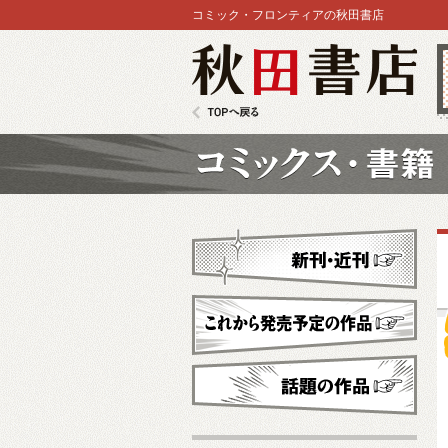
コミック・フロンティアの秋田書店
秋田書店
TOPへ戻る
コミックス
新刊・近刊
これから発売予定
話題の作品