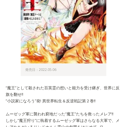
発売日：2022.05.06
“魔王”として殺された百英霊の想いと能力を受け継ぎ、世界に反
旗を翻せ!!
“小説家になろう”発! 異世界転生＆反逆戦記第２巻!!
ムーゼッグ軍に襲われ窮地だった“魔王”たちを救ったメレア!!
しかし“魔王狩り”に執着するムーゼッグ軍はさらなる大軍で、メ
レアたちがいるリンドホルム霊山の包囲をはじめて…!?