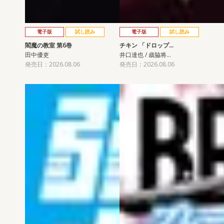
電子版
試し読み
電子版
試し読み
閻魔の教室 第6巻
チキン 「ドロップ…
田中優吏
井口達也 / 歳脇将…
発売日：2026.08.06
発売日：2026.08.06