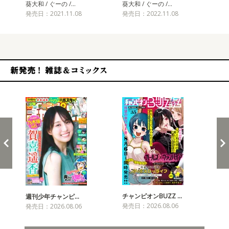
葵大和 / ぐーの /…
葵大和 / ぐーの /…
葵大
発売日：2021.11.08
発売日：2022.11.08
発売
新発売！雑誌&コミックス
チャンピオンBUZZ …
週刊少年チャンピ…
月
発売日：2026.08.06
発売日：2026.08.06
発売