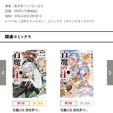
著者：
葵大和
/
ぐーの
/
まろ
定価：693円 (10%税込)
ISBN：978-4-253-29187-3
レーベル：少年チャンピオン・コミックス（チャンピオンクロス）
関連コミックス
戻る
進む
電子版
試し読み
電子版
試し読み
百魔の主 異世界で…
百魔の主 異世界で…
百